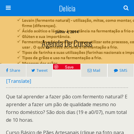
Delícia
Julho 4, 2014
Agenda De Cursos
Save
Share
Tweet
Mail
SMS
[Translate]
Que tal aprender a fazer pão com fermento natural? E
aprender a fazer um pão de qualidade mesmo no
forno doméstico? São dois dias (19 e a0/07), num total
de 10 horas.
Curso Básico de Pães Artesanais (clique na foto para