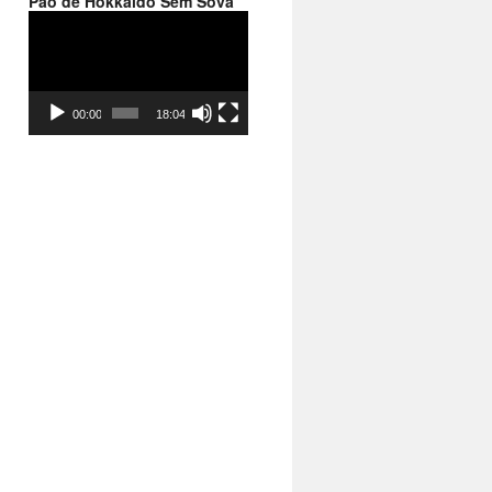
Pão de Hokkaido Sem Sova
Reprodutor
de
vídeo
00:00
18:04