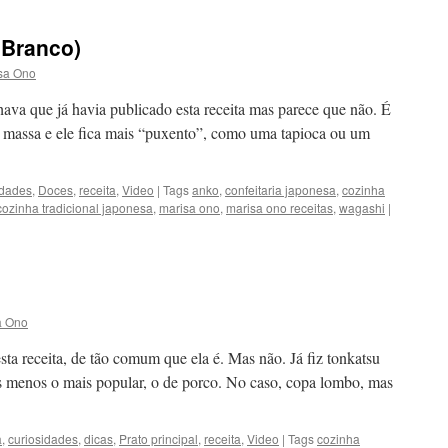
Novo:
Kare
i Branco)
Pan
sa Ono
va que já havia publicado esta receita mas parece que não. É
a massa e ele fica mais “puxento”, como uma tapioca ou um
idades
,
Doces
,
receita
,
Video
|
Tags
anko
,
confeitaria japonesa
,
cozinha
cozinha tradicional japonesa
,
marisa ono
,
marisa ono receitas
,
wagashi
|
a Ono
 esta receita, de tão comum que ela é. Mas não. Já fiz tonkatsu
s menos o mais popular, o de porco. No caso, copa lombo, mas
a
,
curiosidades
,
dicas
,
Prato principal
,
receita
,
Video
|
Tags
cozinha