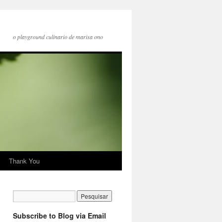
o playground culinario de marisa ono
Thank You
Subscribe to Blog via Email