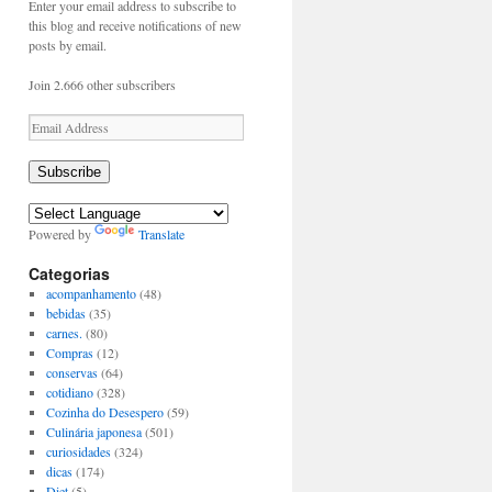
Enter your email address to subscribe to
this blog and receive notifications of new
posts by email.
Join 2.666 other subscribers
Email
Address
Subscribe
Powered by
Translate
Categorias
acompanhamento
(48)
bebidas
(35)
carnes.
(80)
Compras
(12)
conservas
(64)
cotidiano
(328)
Cozinha do Desespero
(59)
Culinária japonesa
(501)
curiosidades
(324)
dicas
(174)
Diet
(5)