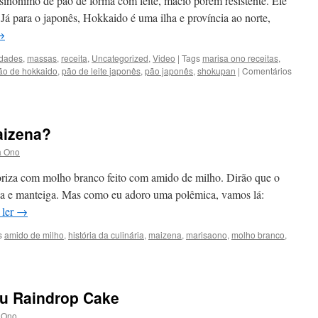
sinônimo de pão de forma com leite, macio porém resistente. Ele
 Já para o japonês, Hokkaido é uma ilha e província ao norte,
→
idades
,
massas
,
receita
,
Uncategorized
,
Video
|
Tags
marisa ono receitas
,
ão de hokkaido
,
pão de leite japonês
,
pão japonês
,
shokupan
|
Comentários
aizena?
a Ono
roriza com molho branco feito com amido de milho. Dirão que o
nha e manteiga. Mas como eu adoro uma polêmica, vamos lá:
 ler
→
s
amido de milho
,
história da culinária
,
maizena
,
marisaono
,
molho branco
,
u Raindrop Cake
 Ono