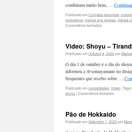
combinam muito bem, …
Continuar
Publicado em
Culinária japonesa
,
curios
croquetovo
,
marisa ono receias
,
marisa o
em
Comentários fechados
Croquetovo,
Batatovo,
Scotted
Video: Shoyu – Tiran
Egg
de
Publicado em
Outubro 4, 2020
por
Maris
Batata
ou
O dia 1 de outubro é o dia do shoyu
Scotted
informou a @soniayamane no Instagr
Egg
frequentes que recebo sobre …
Con
Croquet
Publicado em
curiosidades
,
Video
|
Tags
em
shoyu
|
Comentários fechados
Video:
Shoyu
–
Pão de Hokkaido
Tirando
Dúvidas
Publicado em
Setembro 7, 2020
por
Mari