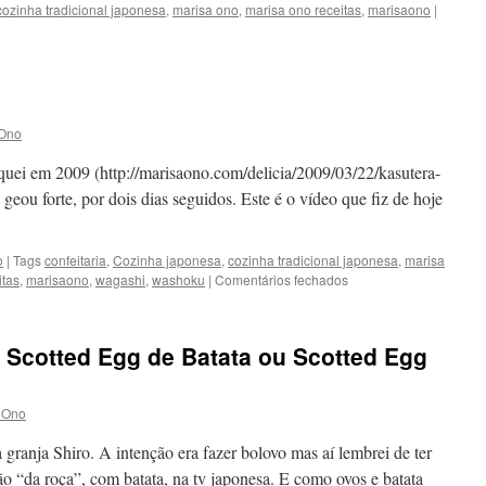
cozinha tradicional japonesa
,
marisa ono
,
marisa ono receitas
,
marisaono
|
 Ono
iquei em 2009 (http://marisaono.com/delicia/2009/03/22/kasutera-
eou forte, por dois dias seguidos. Este é o vídeo que fiz de hoje
o
|
Tags
confeitaria
,
Cozinha japonesa
,
cozinha tradicional japonesa
,
marisa
em
itas
,
marisaono
,
wagashi
,
washoku
|
Comentários fechados
Vídeo
Novo:
Kasutera
 Scotted Egg de Batata ou Scotted Egg
 Ono
 granja Shiro. A intenção era fazer bolovo mas aí lembrei de ter
ão “da roça”, com batata, na tv japonesa. E como ovos e batata