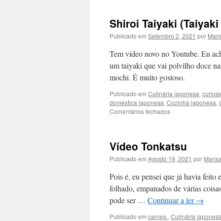
Shiroi Taiyaki (Taiyak
Publicado em
Setembro 2, 2021
por
Mari
Tem vídeo novo no Youtube. Eu acha
um taiyaki que vai polvilho doce n
mochi. É muito gostoso.
Publicado em
Culinária japonesa
,
curios
doméstica japonesa
,
Cozinha japonesa
,
em
Comentários fechados
Shiroi
Taiyaki
(Taiyaki
Vídeo Tonkatsu
Branco)
Publicado em
Agosto 19, 2021
por
Maris
Pois é, eu pensei que já havia feito
folhado, empanados de várias coisa
pode ser …
Continuar a ler
→
Publicado em
carnes.
,
Culinária japones