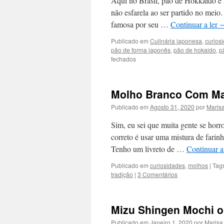
Aqui no Brasil, pão de Hokkaido é 
não esfarela ao ser partido no meio.
famosa por seu …
Continuar a ler
Publicado em
Culinária japonesa
,
curios
pão de forma japonês
,
pão de hokaido
,
p
em
fechados
Pão
de
Hokkaido
Molho Branco Com M
Publicado em
Agosto 31, 2020
por
Maris
Sim, eu sei que muita gente se hor
correto é usar uma mistura de fari
Tenho um livreto de …
Continuar a
Publicado em
curiosidades
,
molhos
|
Tag
tradição
|
3 Comentários
Mizu Shingen Mochi o
Publicado em
Janeiro 1, 2020
por
Marisa