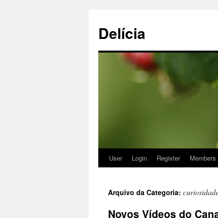
Delícia
User
Login
Register
Members
Saltar
para
curiosidad
Arquivo da Categoria:
o
Novos Vídeos do Cana
conteúdo