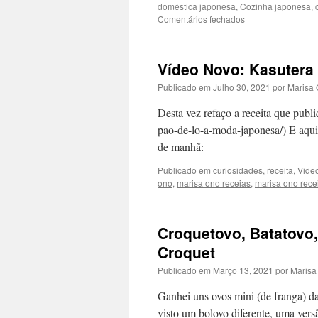
doméstica japonesa
,
Cozinha japonesa
,
em
Comentários fechados
Vídeo
Tonkatsu
Vídeo Novo: Kasutera
Publicado em
Julho 30, 2021
por
Marisa
Desta vez refaço a receita que publ
pao-de-lo-a-moda-japonesa/) E aqui g
de manhã:
Publicado em
curiosidades
,
receita
,
Vide
ono
,
marisa ono receias
,
marisa ono rece
Croquetovo, Batatovo,
Croquet
Publicado em
Março 13, 2021
por
Marisa
Ganhei uns ovos mini (de franga) da
visto um bolovo diferente, uma vers