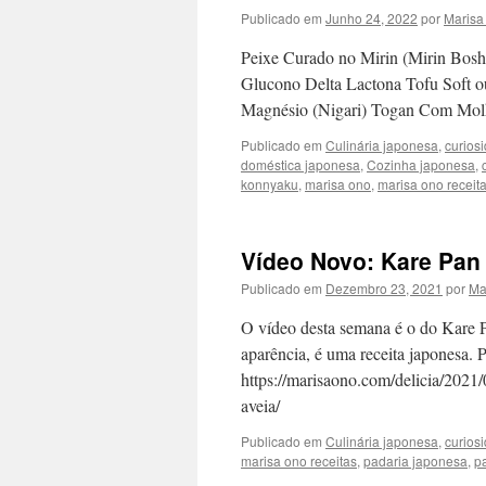
Publicado em
Junho 24, 2022
por
Marisa
Peixe Curado no Mirin (Mirin Bosh
Glucono Delta Lactona Tofu Soft o
Magnésio (Nigari) Togan Com Mo
Publicado em
Culinária japonesa
,
curios
doméstica japonesa
,
Cozinha japonesa
,
konnyaku
,
marisa ono
,
marisa ono receit
Vídeo Novo: Kare Pan
Publicado em
Dezembro 23, 2021
por
Ma
O vídeo desta semana é o do Kare 
aparência, é uma receita japonesa. P
https://marisaono.com/delicia/2021/0
aveia/
Publicado em
Culinária japonesa
,
curios
marisa ono receitas
,
padaria japonesa
,
p