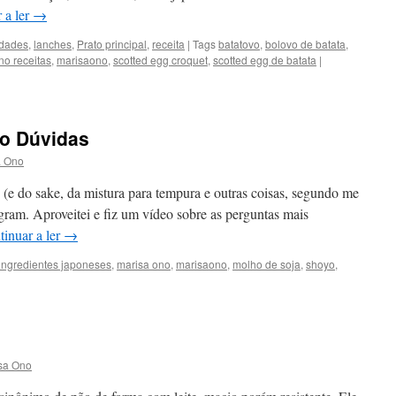
 a ler
→
idades
,
lanches
,
Prato principal
,
receita
|
Tags
batatovo
,
bolovo de batata
,
no receitas
,
marisaono
,
scotted egg croquet
,
scotted egg de batata
|
do Dúvidas
a Ono
 (e do sake, da mistura para tempura e outras coisas, segundo me
am. Aproveitei e fiz um vídeo sobre as perguntas mais
tinuar a ler
→
ingredientes japoneses
,
marisa ono
,
marisaono
,
molho de soja
,
shoyo
,
sa Ono