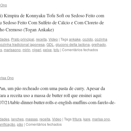
 Ono
i) Kimpira de Konnyaku Tofu Soft ou Sedoso Feito com
u Sedoso Feito Com Sulfeto de Cálcio e Com Cloreto de
lho Cremoso (Togan Ankake)
idades
,
Prato principal
,
receita
,
Video
|
Tags
ankake
,
cozido
,
cozinha
cozinha tradicional japonesa
,
GDL
,
glucono delta lactona
,
grelhado
,
em
as
,
marisaono
,
mirin
,
nigari
,
peixe
,
tofu
|
Comentários fechados
Novos
Vídeos
do
Canal
risa Ono
Pan, um pão recheado com uma pasta de curry. Apesar da
ara a receita uso a massa de butter roll que ensinei aqui:
7/21/table-dinner-butter-rolls-e-english-muffins-com-farelo-de-
idades
,
lanches
,
massas
,
receita
,
Video
|
Tags
fritura
,
kare
,
marisa ono
,
em
anificação
,
pão
|
Comentários fechados
Vídeo