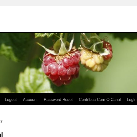
Logout
Account
Password Reset
Contribua Com O Canal
Login
es
l