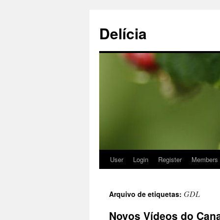
Delícia
User
Login
Register
Members
Saltar
para
GDL
Arquivo de etiquetas:
o
Novos Vídeos do Cana
conteúdo