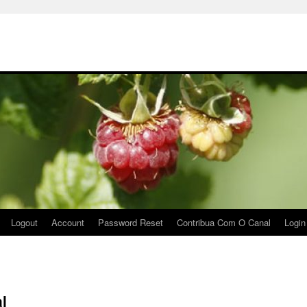
Logout
Account
Password Reset
Contribua Com O Canal
Login
l