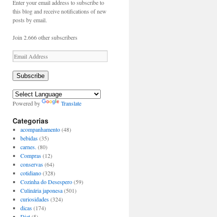
Enter your email address to subscribe to
this blog and receive notifications of new
posts by email.
Join 2.666 other subscribers
Email
Address
Subscribe
Powered by
Translate
Categorias
acompanhamento
(48)
bebidas
(35)
carnes.
(80)
Compras
(12)
conservas
(64)
cotidiano
(328)
Cozinha do Desespero
(59)
Culinária japonesa
(501)
curiosidades
(324)
dicas
(174)
Diet
(5)