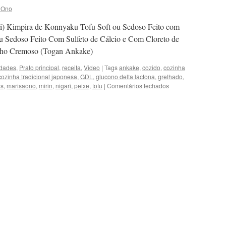
 Ono
i) Kimpira de Konnyaku Tofu Soft ou Sedoso Feito com
u Sedoso Feito Com Sulfeto de Cálcio e Com Cloreto de
lho Cremoso (Togan Ankake)
idades
,
Prato principal
,
receita
,
Video
|
Tags
ankake
,
cozido
,
cozinha
cozinha tradicional japonesa
,
GDL
,
glucono delta lactona
,
grelhado
,
em
as
,
marisaono
,
mirin
,
nigari
,
peixe
,
tofu
|
Comentários fechados
Novos
Vídeos
do
Canal