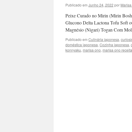
Publicado em
Junho 24, 2022
por
Marisa
Peixe Curado no Mirin (Mirin Bosh
Glucono Delta Lactona Tofu Soft o
Magnésio (Nigari) Togan Com Mo
Publicado em
Culinária japonesa
,
curios
doméstica japonesa
,
Cozinha japonesa
,
konnyaku
,
marisa ono
,
marisa ono receit