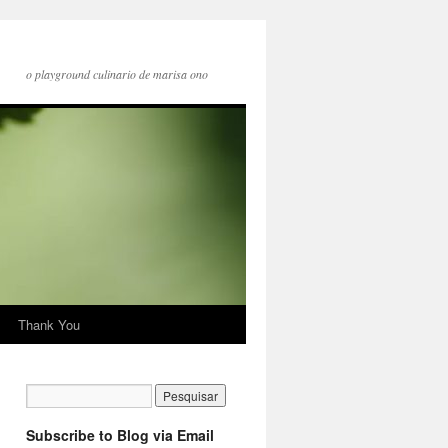
o playground culinario de marisa ono
Thank You
Subscribe to Blog via Email