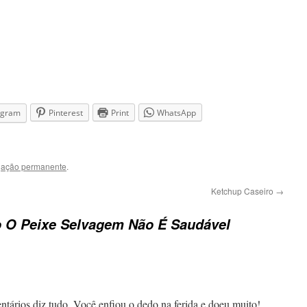
agram
Pinterest
Print
WhatsApp
igação permanente
.
Ketchup Caseiro
→
 O Peixe Selvagem Não É Saudável
tários diz tudo. Você enfiou o dedo na ferida e doeu muito!