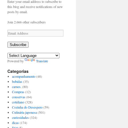
Enter your email address to subscribe to
this blog and receive notifications of new
posts by email.
Join 2.666 other subscribers
Email
Address
Subscribe
Powered by
Translate
Categorias
acompanhamento
(48)
bebidas
(35)
carnes.
(80)
Compras
(12)
conservas
(64)
cotidiano
(328)
Cozinha do Desespero
(59)
Culinária japonesa
(501)
curiosidades
(324)
dicas
(174)
Diet
(5)