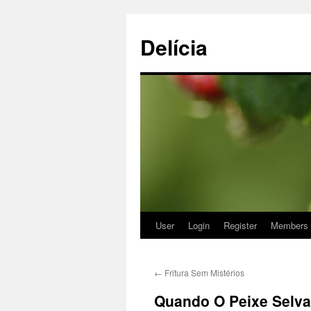
Delícia
User
Login
Register
Members
Saltar
para
←
Fritura Sem Mistérios
o
Quando O Peixe Selv
conteúdo