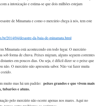
com a intoxicação e estima-se que dois milhões estejam
Desastre de Minamata e como o mercúrio chega à nós, tem este
.br/2014/04/desastre-da-baia-de-minamata.html
em Minamata está acontecendo em todo lugar. O mercúrio
gua sob forma de chuva. Peixes migram, alguns seguem correntes
istantes em poucos dias. Ou seja, é difícil dizer se o peixe que
ou não. O mercúrio não apresenta sabor. Não vai fazer muita
 cozido.
peixes grandes e que vivem mais
am muito mas há um padrão:
, tubarões e atuns.
nação pelo mercúrio não ocorre apenas nos mares. Aqui no
rte, temos outro problema: os garimpos.