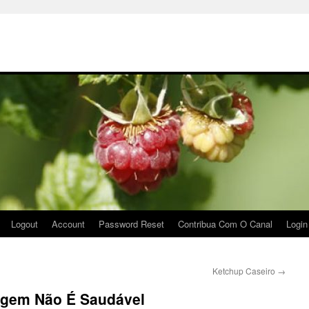
Logout
Account
Password Reset
Contribua Com O Canal
Login
Ketchup Caseiro
→
agem Não É Saudável