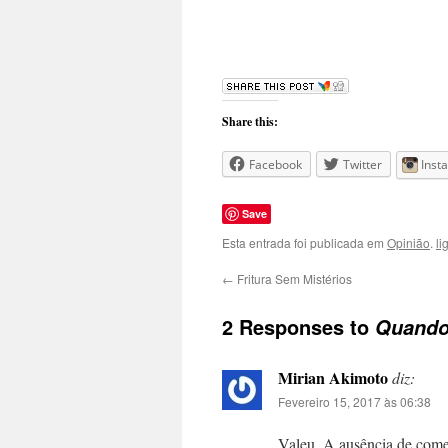
Share this:
Facebook
Twitter
Inst
Save
Esta entrada foi publicada em
Opinião
.
l
←
Fritura Sem Mistérios
2 Responses to
Quando
Mirian Akimoto
diz:
Fevereiro 15, 2017 às 06:38
Valeu. A ausência de comen