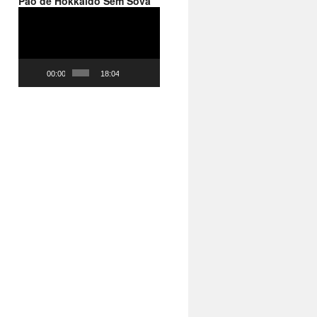
Pão de Hokkaido Sem Sova
Reprodutor
de
vídeo
00:00
18:04