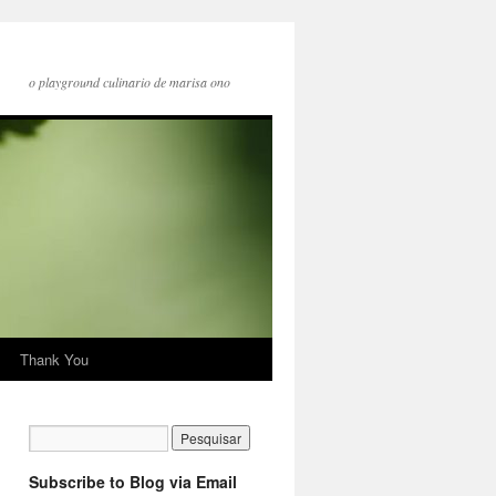
o playground culinario de marisa ono
Thank You
Subscribe to Blog via Email