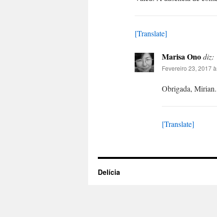
[Translate]
Marisa Ono
diz:
Fevereiro 23, 2017 à
Obrigada, Mirian.
[Translate]
Delícia