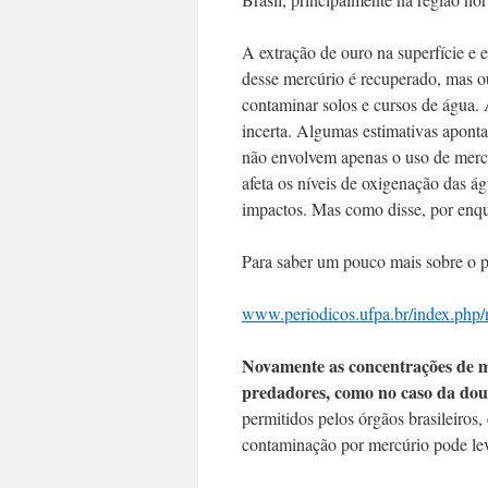
A extração de ouro na superfície e 
desse mercúrio é recuperado, mas out
contaminar solos e cursos de água.
incerta. Algumas estimativas apont
não envolvem apenas o uso de mercú
afeta os níveis de oxigenação das ág
impactos. Mas como disse, por enqu
Para saber um pouco mais sobre o pr
www.periodicos.ufpa.br/index.php/
Novamente as concentrações de m
predadores, como no caso da dour
permitidos pelos órgãos brasileiros,
contaminação por mercúrio pode lev