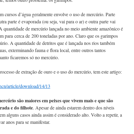
em cursos d’água geralmente envolve o uso de mercúrio. Parte
ra parte é evaporada (ou seja, vai para o ar) e outra parte vai
 A quantidade de mercúrio lançada no meio ambiente amazônico é
am para cerca de 200 toneladas por ano. Claro que os garimpos
rio. A quantidade de detritos que é lançada nos rios também
uas, exterminando fauna e flora local, entre outros tantos
anto ficaremos só no mercúrio.
ocesso de extração de ouro e o uso do mercúrio, tem este artigo:
ncn/article/download/14/13
ercúrio são maiores em peixes que vivem mais e que são
ada e do filhote
. Apesar de ainda estarem dentro dos níveis
 em alguns casos ainda assim é considerado alto. Volto a repetir, a
ar anos para se manifestar.