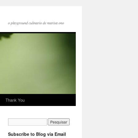
o playground culinario de marisa ono
Thank You
Subscribe to Blog via Email