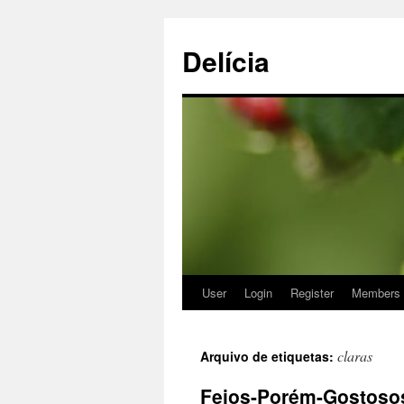
Delícia
User
Login
Register
Members
Saltar
para
claras
Arquivo de etiquetas:
o
Feios-Porém-Gostos
conteúdo