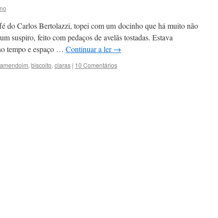
Ono
 do Carlos Bertolazzi, topei com um docinho que há muito não
 um suspiro, feito com pedaços de avelãs tostadas. Estava
s no tempo e espaço …
Continuar a ler
→
amendoim
,
biscoito
,
claras
|
10 Comentários