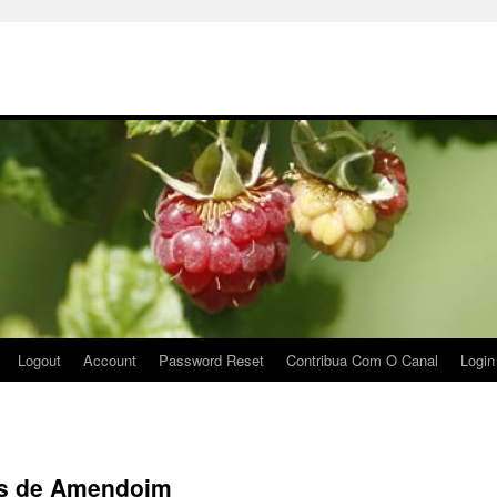
Logout
Account
Password Reset
Contribua Com O Canal
Login
os de Amendoim