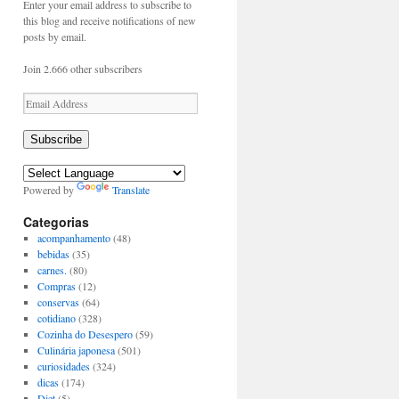
Enter your email address to subscribe to
this blog and receive notifications of new
posts by email.
Join 2.666 other subscribers
Email
Address
Subscribe
Powered by
Translate
Categorias
acompanhamento
(48)
bebidas
(35)
carnes.
(80)
Compras
(12)
conservas
(64)
cotidiano
(328)
Cozinha do Desespero
(59)
Culinária japonesa
(501)
curiosidades
(324)
dicas
(174)
Diet
(5)