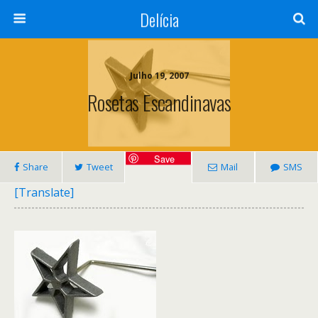
Delícia
Julho 19, 2007
Rosetas Escandinavas
Save
Share
Tweet
Mail
SMS
[Translate]