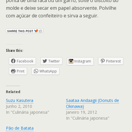
ponta de uma faca ou um garfo, solte o biscoito do
molde e deixe secar em papel absorvente. Polvilhe
com açúcar de confeiteiro e sirva a seguir.
Share this:
Facebook
Twitter
Instagram
Pinterest
Print
WhatsApp
Related
Suzu Kasutera
Saataa Andaagii (Donuts de
Junho 2, 2010
Okinawa)
In "Culinária japonesa"
Janeiro 19, 2012
In "Culinária japonesa"
Pão de Batata