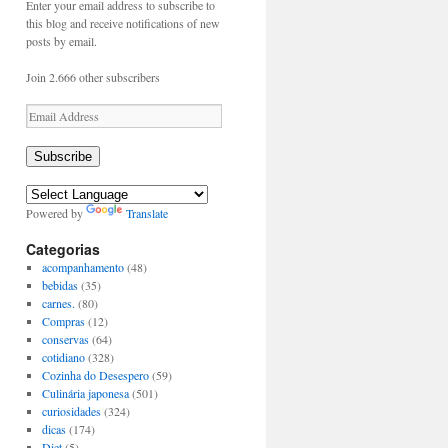
Enter your email address to subscribe to
this blog and receive notifications of new
posts by email.
Join 2.666 other subscribers
Email
Address
Subscribe
Powered by
Translate
Categorias
acompanhamento
(48)
bebidas
(35)
carnes.
(80)
Compras
(12)
conservas
(64)
cotidiano
(328)
Cozinha do Desespero
(59)
Culinária japonesa
(501)
curiosidades
(324)
dicas
(174)
Diet
(5)