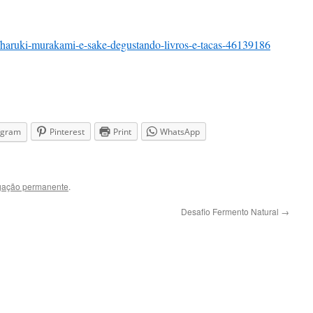
p/haruki-murakami-e-sake-degustando-livros-e-tacas-46139186
agram
Pinterest
Print
WhatsApp
igação permanente
.
Desafio Fermento Natural
→