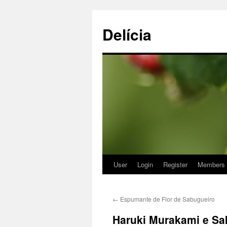
Delícia
User
Login
Register
Members
Saltar
para
←
Espumante de Flor de Sabugueiro
o
Haruki Murakami e Sa
conteúdo