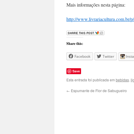
Mais informações nesta página:
http://www.livrariacultura.com.br/
Share this:
Facebook
Twitter
Inst
Save
Esta entrada foi publicada em
bebidas
.
l
←
Espumante de Flor de Sabugueiro