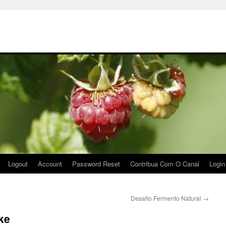
Logout
Account
Password Reset
Contribua Com O Canal
Login
Desafio Fermento Natural
→
ke