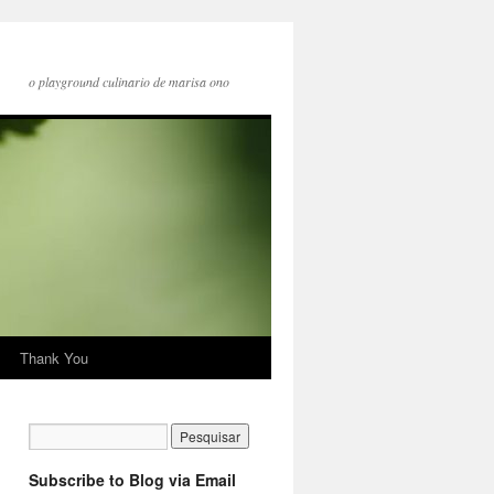
o playground culinario de marisa ono
Thank You
Subscribe to Blog via Email