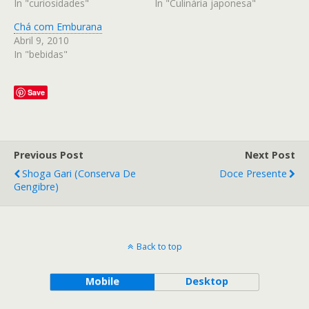
In "curiosidades"
In "Culinária japonesa"
Chá com Emburana
Abril 9, 2010
In "bebidas"
Save
Previous Post
Next Post
Shoga Gari (Conserva De
Doce Presente
Gengibre)
Back to top
Mobile
Desktop