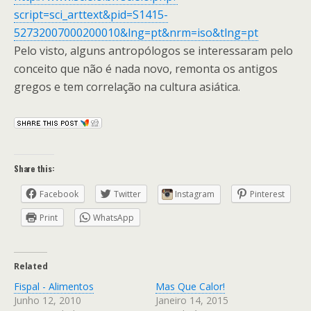
script=sci_arttext&pid=S1415-
52732007000200010&lng=pt&nrm=iso&tlng=pt
Pelo visto, alguns antropólogos se interessaram pelo
conceito que não é nada novo, remonta os antigos
gregos e tem correlação na cultura asiática.
Share this:
Facebook
Twitter
Instagram
Pinterest
Print
WhatsApp
Related
Fispal - Alimentos
Mas Que Calor!
Junho 12, 2010
Janeiro 14, 2015