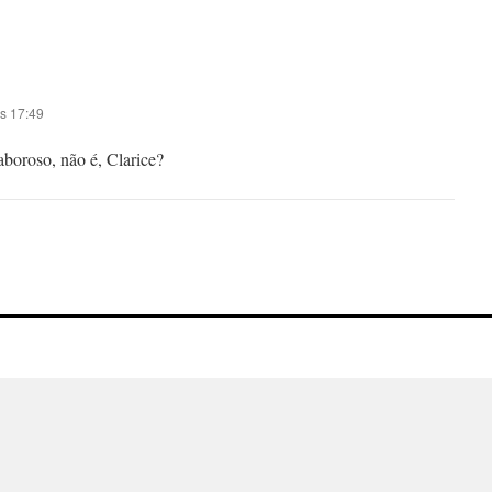
s 17:49
aboroso, não é, Clarice?