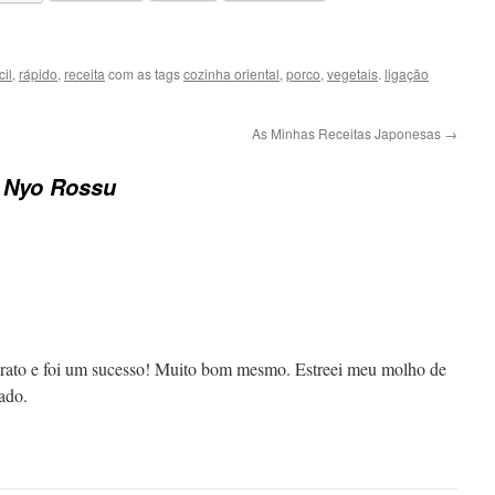
cil
,
rápido
,
receita
com as tags
cozinha oriental
,
porco
,
vegetais
.
ligação
As Minhas Receitas Japonesas
→
o Nyo Rossu
 prato e foi um sucesso! Muito bom mesmo. Estreei meu molho de
ado.