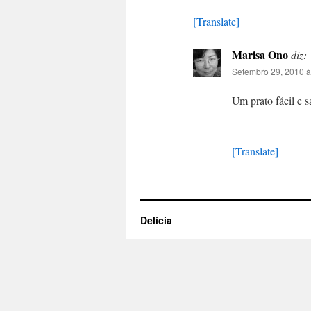
[Translate]
Marisa Ono
diz:
Setembro 29, 2010 à
Um prato fácil e s
[Translate]
Delícia