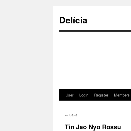
Delícia
User
Login
Register
Members
Saltar
para
←
Sake
o
Tin Jao Nyo Rossu
conteúdo