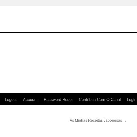
Logout
Account
Password Reset
Contribua Com O Canal
Login
As Minhas Receitas Japonesas
→