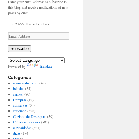
Enter your email address to subscribe to
this blog and receive notifications of new
posts by email.
Join 2.666 other subscribers
Email
Address
Subscribe
Powered by
Translate
Categorias
acompanhamento
(48)
bebidas
(35)
carnes.
(80)
Compras
(12)
conservas
(64)
cotidiano
(328)
Cozinha do Desespero
(59)
Culinária japonesa
(501)
curiosidades
(324)
dicas
(174)
Diet
(5)