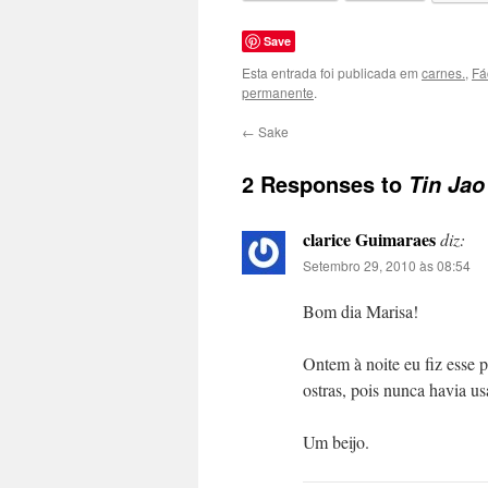
Save
Esta entrada foi publicada em
carnes.
,
Fá
permanente
.
←
Sake
2 Responses to
Tin Ja
clarice Guimaraes
diz:
Setembro 29, 2010 às 08:54
Bom dia Marisa!
Ontem à noite eu fiz esse
ostras, pois nunca havia us
Um beijo.