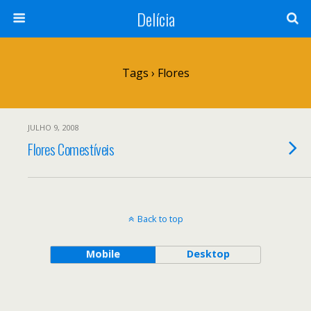
Delícia
Tags › Flores
JULHO 9, 2008
Flores Comestíveis
Back to top
Mobile
Desktop