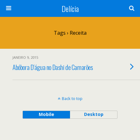
Delícia
Tags › Receita
JANEIRO 9, 2015
Abóbora D’água no Dashi de Camarões
Back to top
Mobile
Desktop