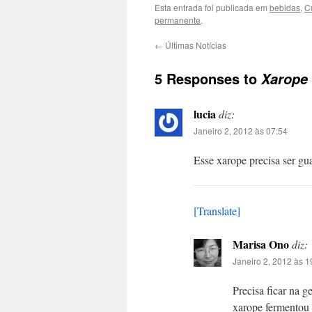
Esta entrada foi publicada em
bebidas
,
C
permanente
.
←
Últimas Notícias
5 Responses to
Xarope
lucia
diz:
Janeiro 2, 2012 às 07:54
Esse xarope precisa ser gu
[Translate]
Marisa Ono
diz:
Janeiro 2, 2012 às 1
Precisa ficar na 
xarope fermentou 