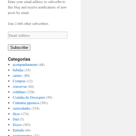
Enter your email address to subscribe to
this blog and receive notifications of new
posts by email.
Join 2.666 other subscribers
Email
Address
Subscribe
Categorias
acompanhamento
(48)
bebidas
(35)
carnes.
(80)
Compras
(12)
conservas
(64)
cotidiano
(328)
Cozinha do Desespero
(59)
Culinária japonesa
(501)
curiosidades
(324)
dicas
(174)
Diet
(5)
Doces
(303)
Entrada
(46)
equipamentos
(22)