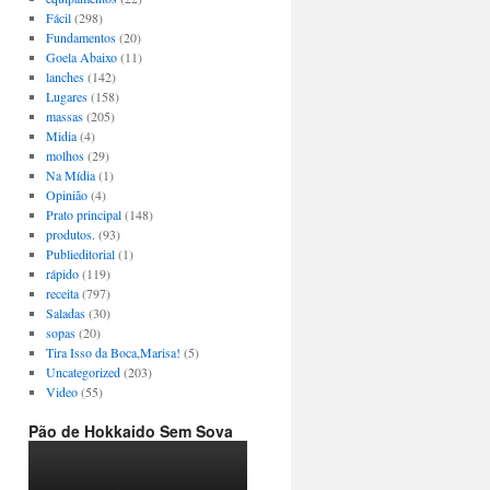
Fácil
(298)
Fundamentos
(20)
Goela Abaixo
(11)
lanches
(142)
Lugares
(158)
massas
(205)
Midia
(4)
molhos
(29)
Na Mídia
(1)
Opinião
(4)
Prato principal
(148)
produtos.
(93)
Publieditorial
(1)
rápido
(119)
receita
(797)
Saladas
(30)
sopas
(20)
Tira Isso da Boca,Marisa!
(5)
Uncategorized
(203)
Video
(55)
Pão de Hokkaido Sem Sova