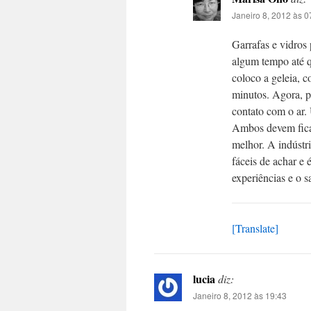
Janeiro 8, 2012 às 0
Garrafas e vidros 
algum tempo até 
coloco a geleia, 
minutos. Agora, p
contato com o ar.
Ambos devem fica
melhor. A indústri
fáceis de achar e
experiências e o sa
[Translate]
lucia
diz:
Janeiro 8, 2012 às 19:43