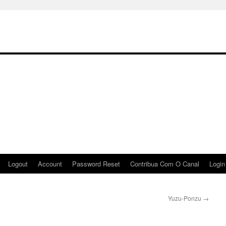
Logout
Account
Password Reset
Contribua Com O Canal
Login
Yuzu-Ponzu
→