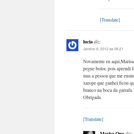
[Translate]
lucia
diz:
Janeiro 8, 2012 às 06:21
Novamente eu aqui,Marisa g
pegue bolor, pois aprendi 
mas a pessoa que me ensino
xarope que ganhei ficou qu
branco na boca da garrafa.
Obrigada
[Translate]
Marisa Ono
diz: