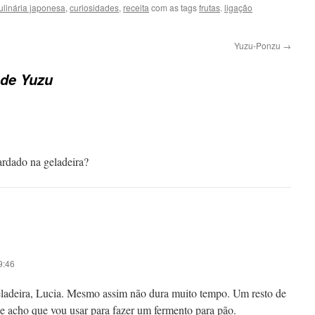
ulinária japonesa
,
curiosidades
,
receita
com as tags
frutas
.
ligação
Yuzu-Ponzu
→
 de Yuzu
ardado na geladeira?
9:46
geladeira, Lucia. Mesmo assim não dura muito tempo. Um resto de
e acho que vou usar para fazer um fermento para pão.