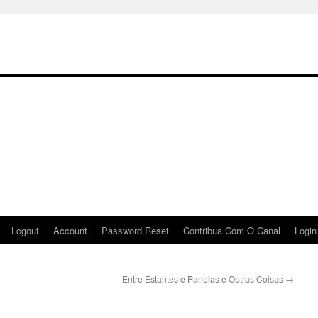
Logout
Account
Password Reset
Contribua Com O Canal
Login
Entre Estantes e Panelas e Outras Coisas
→