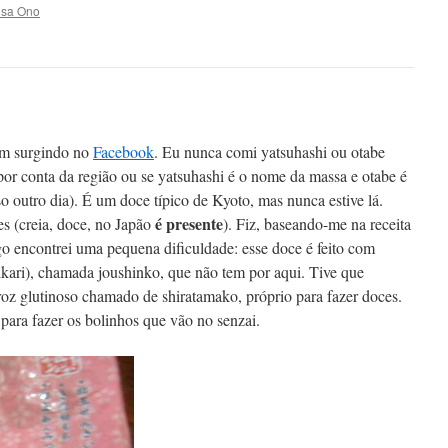
isa Ono
am surgindo no
Facebook
. Eu nunca comi yatsuhashi ou otabe
 por conta da região ou se yatsuhashi é o nome da massa e otabe é
o outro dia). É um doce típico de Kyoto, mas nunca estive lá.
é presente
es (creia, doce, no Japão
). Fiz, baseando-me na receita
go encontrei uma pequena dificuldade: esse doce é feito com
ikari), chamada joushinko, que não tem por aqui. Tive que
roz glutinoso chamado de shiratamako, próprio para fazer doces.
ara fazer os bolinhos que vão no senzai.