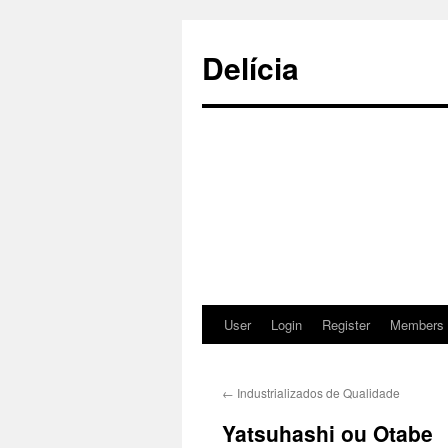
Delícia
User
Login
Register
Members
Saltar
para
←
Industrializados de Qualidade
o
Yatsuhashi ou Otabe
conteúdo