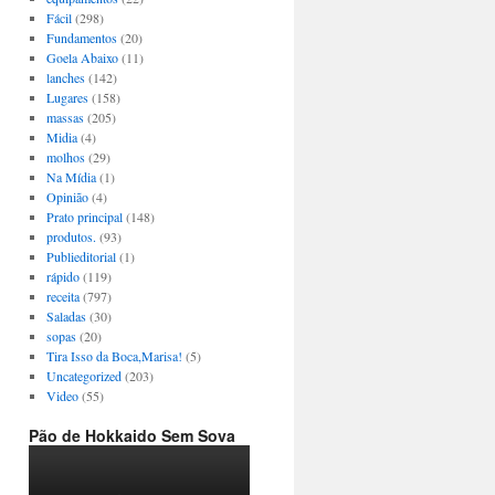
Fácil
(298)
Fundamentos
(20)
Goela Abaixo
(11)
lanches
(142)
Lugares
(158)
massas
(205)
Midia
(4)
molhos
(29)
Na Mídia
(1)
Opinião
(4)
Prato principal
(148)
produtos.
(93)
Publieditorial
(1)
rápido
(119)
receita
(797)
Saladas
(30)
sopas
(20)
Tira Isso da Boca,Marisa!
(5)
Uncategorized
(203)
Video
(55)
Pão de Hokkaido Sem Sova