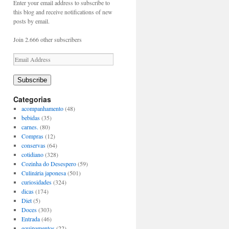
Enter your email address to subscribe to
this blog and receive notifications of new
posts by email.
Join 2.666 other subscribers
Email
Address
Subscribe
Categorias
acompanhamento
(48)
bebidas
(35)
carnes.
(80)
Compras
(12)
conservas
(64)
cotidiano
(328)
Cozinha do Desespero
(59)
Culinária japonesa
(501)
curiosidades
(324)
dicas
(174)
Diet
(5)
Doces
(303)
Entrada
(46)
equipamentos
(22)