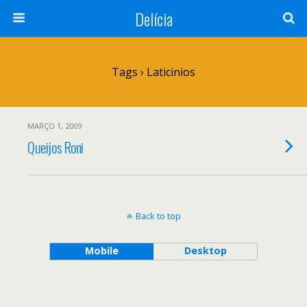
Delícia
Tags › Laticinios
MARÇO 1, 2009
Queijos Roni
Back to top
Mobile
Desktop