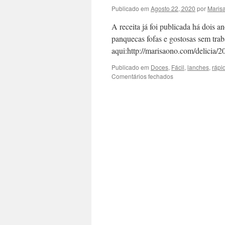
Publicado em
Agosto 22, 2020
por
Maris
A receita já foi publicada há dois 
panquecas fofas e gostosas sem traba
aqui:http://marisaono.com/delicia/2
Publicado em
Doces
,
Fácil
,
lanches
,
rápi
em
Comentários fechados
Vídeo
de
Mistura
Para
Panquecas
(Hot
Cake
Mix)