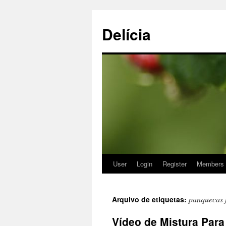
Delícia
User
Login
Register
Members
Saltar
para
panquecas 
Arquivo de etiquetas:
o
Vídeo de Mistura Par
conteúdo