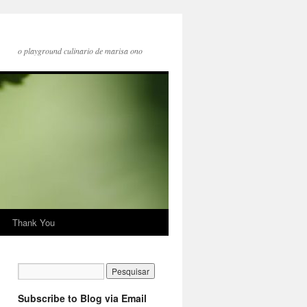
o playground culinario de marisa ono
Thank You
Subscribe to Blog via Email