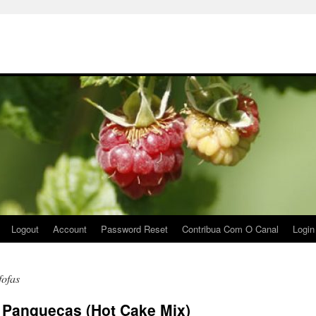
Logout
Account
Password Reset
Contribua Com O Canal
Login
fofas
a Panquecas (Hot Cake Mix)