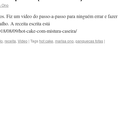
a Ono
anos. Fiz um vídeo do passo-a-passo para ninguém errar e fazer
lho. A receita escrita está
018/08/09/hot-cake-com-mistura-caseira/
do
,
receita
,
Video
|
Tags
hot cake
,
marisa ono
,
panquecas fofas
|