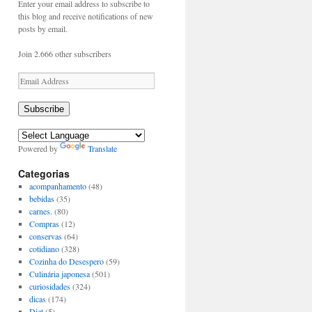
Enter your email address to subscribe to
this blog and receive notifications of new
posts by email.
Join 2.666 other subscribers
Email
Address
Subscribe
Powered by
Translate
Categorias
acompanhamento
(48)
bebidas
(35)
carnes.
(80)
Compras
(12)
conservas
(64)
cotidiano
(328)
Cozinha do Desespero
(59)
Culinária japonesa
(501)
curiosidades
(324)
dicas
(174)
Diet
(5)