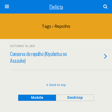
Delícia
Tags › Repolho
OUTUBRO 10, 2021
Conserva de repolho (Kiyabetsu no
Asazuke)
Back to top
Mobile
Desktop