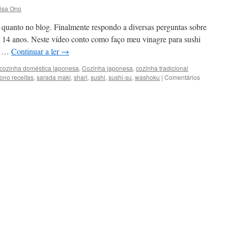
isa Ono
al quanto no blog. Finalmente respondo a diversas perguntas sobre
m 14 anos. Neste vídeo conto como faço meu vinagre para sushi
i) …
Continuar a ler
→
cozinha doméstica japonesa
,
Cozinha japonesa
,
cozinha tradicional
ono receitas
,
sarada maki
,
shari
,
sushi
,
sushi-su
,
washoku
|
Comentários