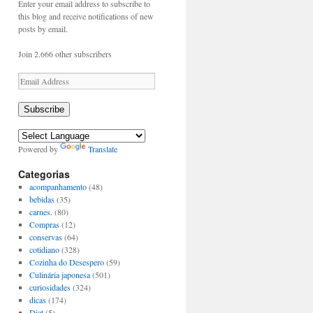
Enter your email address to subscribe to
this blog and receive notifications of new
posts by email.
Join 2.666 other subscribers
Email
Address
Subscribe
Powered by
Translate
Categorias
acompanhamento
(48)
bebidas
(35)
carnes.
(80)
Compras
(12)
conservas
(64)
cotidiano
(328)
Cozinha do Desespero
(59)
Culinária japonesa
(501)
curiosidades
(324)
dicas
(174)
Diet
(5)