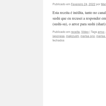
Publicado em
Fevereiro 24, 2022
por
Mar
Esta receita é inédita, tanto no can
sushi que eu recusei a responder e
(sushi-su), o arroz para sushi (shar
Publicado em
receita
,
Video
|
Tags
arroz
,
japonesa
,
makizushi
,
marisa ono
,
marisa 
em
fechados
Vídeo:
Sarada
Maki