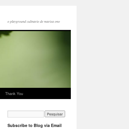
o playground culinario de marisa ono
Thank You
Subscribe to Blog via Email