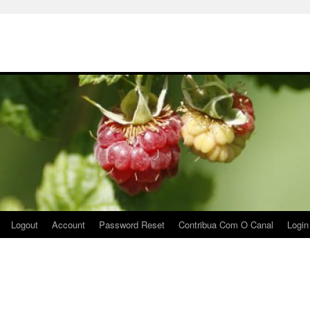
Logout
Account
Password Reset
Contribua Com O Canal
Login