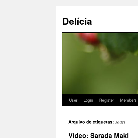
Delícia
User
Login
Register
Members
Saltar
para
shari
Arquivo de etiquetas:
o
Vídeo: Sarada Maki
conteúdo