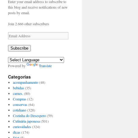
Enter your email address to subscribe to
this blog and receive notifications of new
posts by email.
Join 2.666 other subscribers
Email
Address
Subscribe
Powered by
Translate
Categorias
acompanhamento
(48)
bebidas
(35)
carnes.
(80)
Compras
(12)
conservas
(64)
cotidiano
(328)
Cozinha do Desespero
(59)
Culinária japonesa
(501)
curiosidades
(324)
dicas
(174)
Diet
(5)