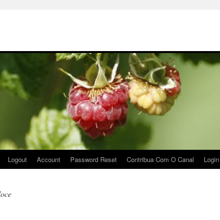
Logout
Account
Password Reset
Contribua Com O Canal
Login
doce