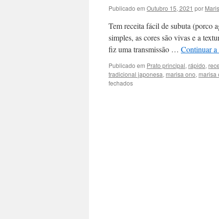
Publicado em
Outubro 15, 2021
por
Mari
Tem receita fácil de subuta (porco a
simples, as cores são vivas e a tex
fiz uma transmissão …
Continuar a
Publicado em
Prato principal
,
rápido
,
rece
tradicional japonesa
,
marisa ono
,
marisa 
em
fechados
Vídeos
Novos