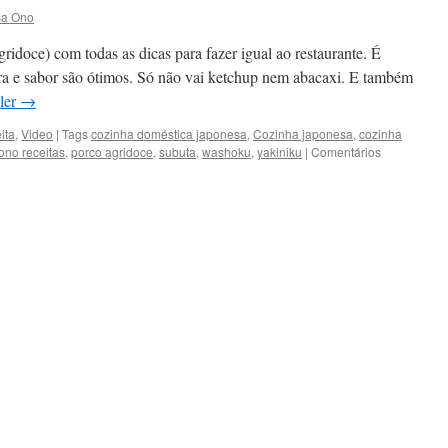
sa Ono
gridoce) com todas as dicas para fazer igual ao restaurante. É
tura e sabor são ótimos. Só não vai ketchup nem abacaxi. E também
 ler
→
ita
,
Video
|
Tags
cozinha doméstica japonesa
,
Cozinha japonesa
,
cozinha
ono receitas
,
porco agridoce
,
subuta
,
washoku
,
yakiniku
|
Comentários