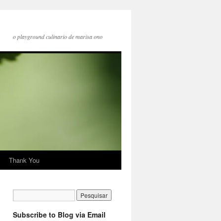
o playground culinario de marisa ono
Thank You
Subscribe to Blog via Email