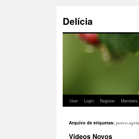
Delícia
User
Login
Register
Members
Saltar
para
porco agri
Arquivo de etiquetas:
o
Vídeos Novos
conteúdo