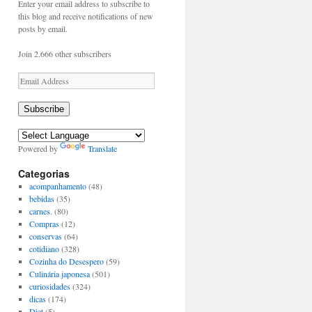
Enter your email address to subscribe to
this blog and receive notifications of new
posts by email.
Join 2.666 other subscribers
Email
Address
Subscribe
Powered by
Translate
Categorias
acompanhamento
(48)
bebidas
(35)
carnes.
(80)
Compras
(12)
conservas
(64)
cotidiano
(328)
Cozinha do Desespero
(59)
Culinária japonesa
(501)
curiosidades
(324)
dicas
(174)
Diet
(5)