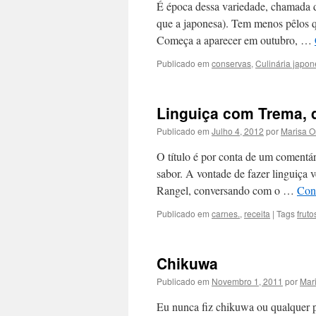
É época dessa variedade, chamada 
que a japonesa). Tem menos pêlos 
Começa a aparecer em outubro, …
Publicado em
conservas
,
Culinária japo
Linguiça com Trema, 
Publicado em
Julho 4, 2012
por
Marisa 
O título é por conta de um comentá
sabor. A vontade de fazer linguiça v
Rangel, conversando com o …
Cont
Publicado em
carnes.
,
receita
|
Tags
fruto
Chikuwa
Publicado em
Novembro 1, 2011
por
Mar
Eu nunca fiz chikuwa ou qualquer 