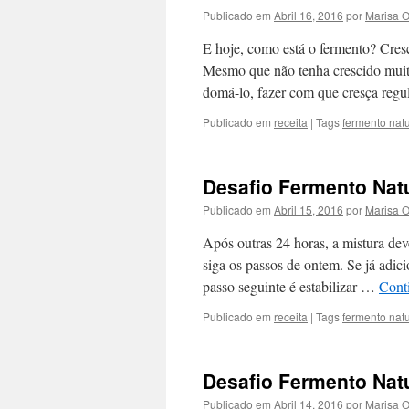
Publicado em
Abril 16, 2016
por
Marisa 
E hoje, como está o fermento? Cres
Mesmo que não tenha crescido muit
domá-lo, fazer com que cresça reg
Publicado em
receita
|
Tags
fermento natu
Desafio Fermento Natu
Publicado em
Abril 15, 2016
por
Marisa 
Após outras 24 horas, a mistura dev
siga os passos de ontem. Se já adic
passo seguinte é estabilizar …
Conti
Publicado em
receita
|
Tags
fermento natu
Desafio Fermento Natu
Publicado em
Abril 14, 2016
por
Marisa 