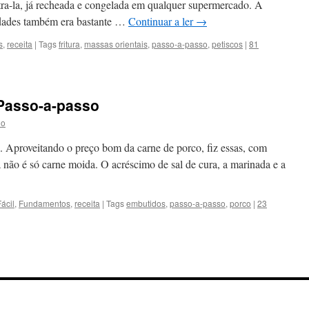
ra-la, já recheada e congelada em qualquer supermercado. A
idades também era bastante …
Continuar a ler
→
s
,
receita
|
Tags
fritura
,
massas orientais
,
passo-a-passo
,
petiscos
|
81
 Passo-a-passo
no
il. Aproveitando o preço bom da carne de porco, fiz essas, com
a não é só carne moida. O acréscimo de sal de cura, a marinada e a
Fácil
,
Fundamentos
,
receita
|
Tags
embutidos
,
passo-a-passo
,
porco
|
23