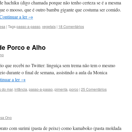
de hachiku (digo chamada porque não tenho certeza se é a mesma
que o mooso, que é outro bambu gigante que costuma ser comido.
Continuar a ler
→
nesa
|
Tags
passo-a-passo
,
vegetais
|
18 Comentários
de Porco e Alho
Ono
rio que recebi no Twitter: linguiça sem trema não tem o mesmo
eio durante o final de semana, assistindo a aula da Monica
inuar a ler
→
s do mar
,
infância
,
passo-a-passo
,
pimenta
,
porco
|
25 Comentários
isa Ono
prato com surimi (pasta de peixe) como kamaboko (pasta moldada