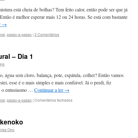
stura está cheia de bolhas? Tem feito calor, então pode ser que já
 Então é melhor esperar mais 12 ou 24 horas. Se está com bastante
r
→
ral
,
passo-a-passo
|
2 Comentários
ral – Dia 1
Ono
o, água sem cloro, balança, pote, espátula, colher? Então vamos
tei, esse é o mais simples e mais confiável. Já o perdi, fiz
di o entusiasmo …
Continuar a ler
→
em
ral
,
passo-a-passo
|
Comentários fechados
Desafio
Fermento
Natural
akenoko
–
Dia
risa Ono
1