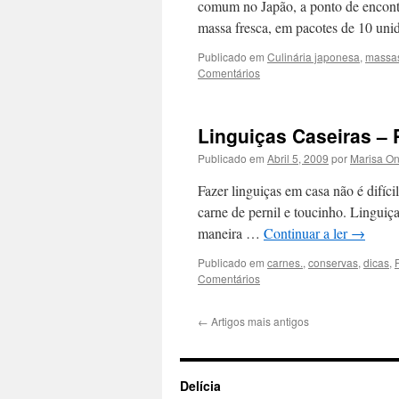
comum no Japão, a ponto de encont
massa fresca, em pacotes de 10 un
Publicado em
Culinária japonesa
,
massa
Comentários
Linguiças Caseiras –
Publicado em
Abril 5, 2009
por
Marisa O
Fazer linguiças em casa não é difíc
carne de pernil e toucinho. Linguiç
maneira …
Continuar a ler
→
Publicado em
carnes.
,
conservas
,
dicas
,
Comentários
←
Artigos mais antigos
Delícia