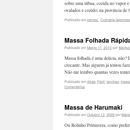
sobre uma tábua, cozida no vapor 
ovalados e cozido; na província de
Publicado em
carnes.
,
Culinária japones
Massa Folhada Rápid
Publicado em
Março 11, 2010
por
Marisa
Massa folhada é uma delícia, não? 
crocante. Mas alguém já tentou faze
Não me lembro quantas vezes tentei
Publicado em
dicas
,
Fácil
,
lanches
,
mass
Comentários
Massa de Harumaki
Publicado em
Outubro 12, 2009
por
Mari
Ou Rolinho Primavera, como preferir