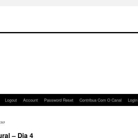
Logout
Account
Password Reset
Contribua Com O Canal
Login
sso
ral – Dia 4