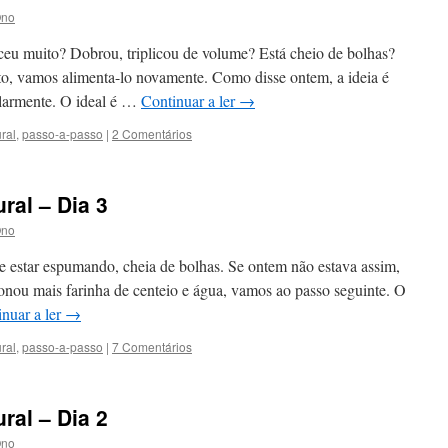
Ono
ceu muito? Dobrou, triplicou de volume? Está cheio de bolhas?
o, vamos alimenta-lo novamente. Como disse ontem, a ideia é
ularmente. O ideal é …
Continuar a ler
→
ral
,
passo-a-passo
|
2 Comentários
ral – Dia 3
Ono
e estar espumando, cheia de bolhas. Se ontem não estava assim,
ionou mais farinha de centeio e água, vamos ao passo seguinte. O
nuar a ler
→
ral
,
passo-a-passo
|
7 Comentários
ral – Dia 2
Ono