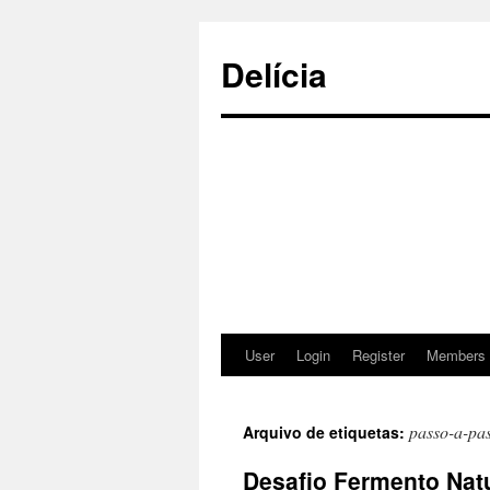
Delícia
User
Login
Register
Members
Saltar
para
passo-a-pa
Arquivo de etiquetas:
o
Desafio Fermento Natu
conteúdo