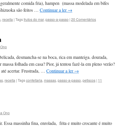
e geralmente comida fria), hampen (massa modelada em bifes
 Shizuoka são feitos …
Continuar a ler
→
a
,
receita
|
Tags
frutos do mar
,
passo-a-passo
|
20 Comentários
a
 Ono
Delicada, desmancha-se na boca, rica em manteiga. dourada,
r massa folhada em casa? Pior, já tentou fazê-la em pleno verão?
 até acertar. Frustrada, …
Continuar a ler
→
as
,
receita
|
Tags
confeitaria
,
massas
,
passo-a-passo
,
petiscos
|
11
sa Ono
. Essa massinha fina, enrolada, frita e muito crocante é muito